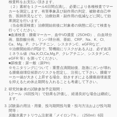
検査料をお支払い頂きます。
（２）素材を１クール6日間点滴し、必要により各種検査でマー
カーを測定します。有害事象及び副作用の判定、被験者自己申
告、医師所見などで、治療効果・副作用の低減などに関して効
果測定を行います。
（当会推奨検査）治療開始前後に対象者の病態に応じて検査を
行ってください。
■血液検査：腫瘍マーカー、血中VD濃度（25OHD）、白血球分
画、脂肪酸分画、リンパ球分画、亜鉛、CRP、Na、K、Cl、
Ca、Mg、P、クレアチニン、シスタチンC、eGFRなど、
※治療開始前の問診で、腎機能にリスクがある人は、必ず血清
ミネラル値（Na,K,Cl,Ca,Mg,P、クレアチニン、シスタチンC、
eGFR 等）を測ってください。
■尿検査：尿一般（尿PH）
※モニタリングについて：重曹点滴開始後、急激にガンが壊れ
る腫瘍崩壊症候群のリスクを想定し、注視して下さい。腫瘍マ
ーカー値が大きく上昇する場合、効きすぎによる腫瘍崩壊速度
を抑えるため休止期間を入れることも考慮して下さい。
研究対象者の試験参加予定期間：
1クール（6回投与）で効果を評価し、経過良好な場合は継続し
ます。
試験薬の用法・用量、投与期間投与量・投与方法および投与期
間等：
炭酸水素ナトリウム注射液「メイロン7％」（250ml）6回