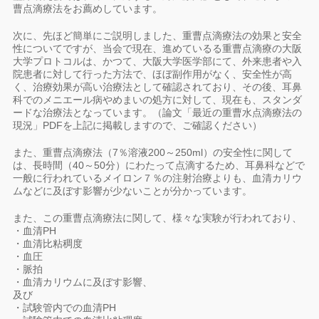
曹点滴療法をお薦めしています。
次に、先ほど簡単にご説明しました、重曹点滴療法の効果と安全
性についてですが、当会で現在、進めているる重曹点滴療の大阪
大学プロトコルは、かつて、大阪大学医学部にて、外来患者や入
院患者に対して行った方法で、ほぼ副作用がなく、安全性が高
く、治療効果が高い治療法として確認されており、その後、耳鼻
科でのメニエール病やめまいの処方に対して、現在も、スタンダ
ードな治療法となっています。（論文「最近の重曹水点滴療法の
現況」PDFを上記に掲載しますので、ご確認ください）
また、重曹点滴療法（7％溶液200～250ml）の安全性に関して
は、長時間（40～50分）にわたって点滴するため、耳鼻科などで
一般に行われているメイロン７％の注射治療よりも、血清カリウ
ムなどに及ぼす影響が少ないことが分かっています。
また、この重曹点滴療法に関して、様々な実験が行われており、
・血清PH
・血清比粘稠度
・血圧
・脈拍
・血清カリウムに及ぼす影響、
及び
・試験管内での血清PH