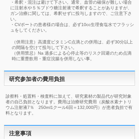
・希釈・混注は避けて下さい。通常、血管の確保が難しい場合
に注射水や５％ブドウ糖注射液で希釈することがありますが、
ガン治療に関しては、希釈せずに投与しますので、ご注意下さ
い。
・CVポートの患者様の場合は、必ず10cc生理食塩水でフラッシ
ュをしてください。
（併用注意）高濃度ビタミンC点滴との併用は、必ず30分以上
の間隔を空けて投与して下さい。
（併用禁忌）Na 過多による心停止等のリスク回避のため点滴
時に重曹飲用・重症浣腸を併用しない事。
研究参加者の費用負担
診察料・処置料・検査料に加えて、研究素材の製品代が研究対象
者の自己負担となります。費用は治療研究費用（炭酸水素ナトリ
ウム注射液7％ 250ml1クール6回＝132,000円）が患者負担で有
料となります。
注意事項