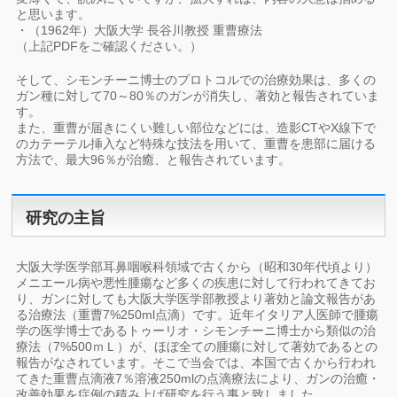
と思います。
・（1962年）大阪大学 長谷川教授 重曹療法
（上記PDFをご確認ください。）
そして、シモンチーニ博士のプロトコルでの治療効果は、多くの
ガン種に対して70～80％のガンが消失し、著効と報告されていま
す。
また、重曹が届きにくい難しい部位などには、造影CTやX線下で
のカテーテル挿入など特殊な技法を用いて、重曹を患部に届ける
方法で、最大96％が治癒、と報告されています。
研究の主旨
大阪大学医学部耳鼻咽喉科領域で古くから（昭和30年代頃より）
メニエール病や悪性腫瘍など多くの疾患に対して行われてきてお
り、ガンに対しても大阪大学医学部教授より著効と論文報告があ
る治療法（重曹7%250ml点滴）です。近年イタリア人医師で腫瘍
学の医学博士であるトゥーリオ・シモンチーニ博士から類似の治
療法（7%500ｍＬ）が、ほぼ全ての腫瘍に対して著効であるとの
報告がなされています。そこで当会では、本国で古くから行われ
てきた重曹点滴液7％溶液250mlの点滴療法により、ガンの治癒・
改善効果を症例の積み上げ研究を行う事と致しました。