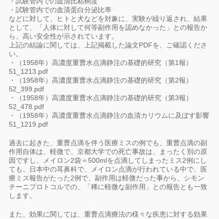
・試験管内での血清比粘稠度
・試験管内での血清蛋白分泌比率
などに対して、ヒトと犬などを対象に、実験が繰り返され、結果
として、「人体に対して何等副作用を認めなかった」との報告か
ら、高い安全性が示されています。
上記の結論に関しては、上記掲載した論文PDFを、ご確認くださ
い。
・（1958年）高濃度重曹水点滴静注の基礎的研究（第1報）
51_1213.pdf
・（1958年）高濃度重曹水点滴静注の基礎的研究（第2報）
52_399.pdf
・（1958年）高濃度重曹水点滴静注の基礎的研究（第3報）
52_478.pdf
・（1958年）高濃度重曹水点滴静注の血清カリウムに及ぼす影響
51_1219.pdf
過去に起きた、重曹点滴を伴う医療ミスの例でも、重曹点滴の副
作用自体は、軽微で、京都大学での死亡事故は、まったく別の原
因ですし、メイロン2袋＝500mlを点滴してしまったミス2例にし
ても、日本中の耳鼻科で、メイロン点滴が行われている中で、医
療ミス報告がたった2例で、副作用は軽微だった事から、シモン
チーニプロトコルでの、「稀に軽微な副作用」との報告とも一致
します。
また、効果に関しては、重曹点滴療法の様々な疾患に対する効果