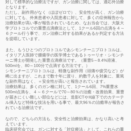
対して標準的な治療法ですが、ガン治療に関しては、適応外治療
となります。
ただし、副作用がなく（ほぼゼロで）、安全性が高く、ガン治療
に対しても、外来患者や入院患者に対して、多くの症例報告から
治療効果が高い事が報告されているため、なお当会では、大阪大
学プロトコルでの重曹点滴療法として、1クール6回の点滴を４～
６クール行う事で、ガン治療に対する効果があるか判定する方法
を提唱しています。
また、もうひとつのプロトコルであシモンチーニプロトコルは、
イタリア人医師で腫瘍学の医学博士であるトゥーリオ・シモンチ
ーニ博士が開発した重曹点滴療法です。（重曹5～8.4%溶液、
500mlを、80～100分で点滴する方法です。）
シモンチーニプロトコルは、軽微な副作用（頭痛や疲労など）が
稀に出ますが、これまで数十年に渡り、約数千人を対象に、重篤
な副作用はなく、＝安全性が高いと報告されています。
治療効果は、多くのガン種に対して、1クール6回、7%重曹水
500ml点滴を、４～６クールで70～80％の治癒・改善効果、重曹
が届きにくい難しい部位などには、造影CTやX線下でのカテーテ
ル挿入など特殊な技法を用いる事で、最大96％の治癒率が報告さ
れている治療法です。
なので、どちらの方法も、安全性と治療効果は、かなり高いと考
えています。
臨床研究会では、ガンに対する「対症療法」として、これらの重