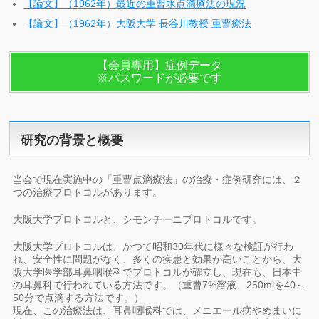
【論文】（1962年）最近の重曹水点滴療法の現況
【論文】（1962年）大阪大学 長谷川教授 重曹療法
【会員専用】症例データ
※パスワードが必要です
研究の背景と概要
当会で現在実施中の「重曹点滴療法」の治療・症例研究には、２
つの治療プロトコルがあります。
大阪大学プロトコルと、シモンチーニプロトコルです。
大阪大学プロトコルは、かつて昭和30年代に様々な検証が行わ
れ、安全性に問題がなく、多くの疾患と効果が高いことから、大
阪大学医学部耳鼻咽喉科でプロトコルが確立し、現在も、日本中
の耳鼻科で行われている方法です。（重曹7%溶液、250mlを40～
50分で点滴する方法です。）
現在、この治療法は、耳鼻咽喉科では、メニエール病やめまいに