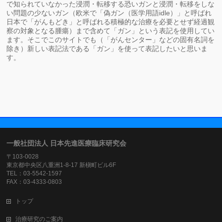
で知られていなかった浸潤・転移する恐いガンと浸潤・転移をしな
い問題の少ないガン（欧米で「偽ガン（医学用語idle）」と呼ばれ
日本で「がんもどき」と呼ばれる積極的な治療を必要とせず経過観
察の対象となる腫瘍）まで含めて「ガン」という表記を使用してい
ます。そこでこのサイトでも（「がんセンター」などの固有名詞を
除き）新しい表記法である「ガン」を使って表記したいと思いま
す。
一般社団法人 日本先進医療臨床研究会
〒103-0028
東京都中央区八重洲1-8-17 新槇町ビル6F
TEL：03-5542-1597
FAX：03-4333-0803
トップ
治療研究のご案内