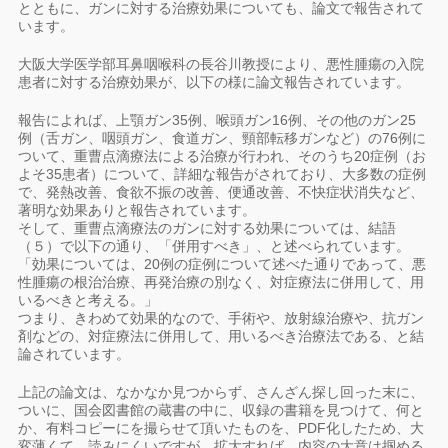
とともに、ガンに対する治療効果についても、論文で報告されて
います。
大阪大学医学部耳鼻咽喉科の長谷川教授により、悪性腫瘍の入院
患者に対する治療効果が、以下の様に論文報告されています。
報告によれば、上顎ガン35例、喉頭ガン16例、その他のガン25
例（舌ガン、咽頭ガン、食道ガン、頸部転移ガンなど）の76例に
ついて、重曹点滴療法による治療が行われ、そのうち20症例（お
よそ35患者）について、詳細な報告がされており、大多数の症例
で、発熱改善、食欲不振の改善、便通改善、不快症状消失など、
著明な効果ありと報告されています。
そして、重曹点滴療法のガンに対する効果については、結語
（５）で以下の通り、「併用すべき」、と述べられています。
「効果については、20例の症例について述べた通りであって、悪
性腫瘍の根治治療、再発治療の別なく、対症療法に併用して、用
いるべきと考える。」
つまり、きわめて効果的なので、手術や、放射線治療や、抗ガン
剤などの、対症療法に併用して、用いるべき治療法である、と結
論されています。
上記の論文は、なかなか見つからず、さんざん探し回った末に、
ついに、国会図書館の蔵書の中に、収録の書籍を見つけて、何と
か、有料コピーにを撮らせて頂いたものを、PDF化したため、大
変薄くて、読みにくいですが、拡大すれば、内容の大意は掴める