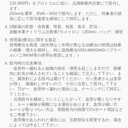
132,000円）をプロトコルに従い、点滴静脈内注射にて投与し
ます。
250mlを通常、約45～50分で投与します。ただし、対象者の状
況に応じて投与速度を緩徐にして対応します。
試験薬の剤形・含有量、性状、包装、表示、貯法：
炭酸水素ナトリウム注射液7％メイロン（250ml）バッグ、液状
併用薬(療法)に関する規定：
併用療法を推奨（副作用なく作用が異なる治療法の併用は効果
の相乗・増大を期待し、特に温熱療法/VD/LMM/DAG/パプラー
ル/ノニ/MVM等の併用を推奨します。）
投与時の注意事項：
・血管外へ漏れると組織の炎症・壊死を起こしますので、静脈
内に針先が挿入されていることを確認して注入して下さい。ま
た、翼状針による投与は避けてください。ガン患者さんは血管
が弱く、液漏れしやすいので、十分に注意して投与して下さ
い。万が一、血管外へ漏れた場合には、クーリングにて対応し
てください。
・点滴投与を継続していくにしたがって、血管が脆くなりやす
く、ルート確保が困難になる場合があります。血管が細い方、
ルートが取りづらい方は、初期投与の段階でCVポート増設など
をご考慮下さい。
・血管痛があらわれた場合には、注射部位を変更するか、場合
によっては中止して下さい。