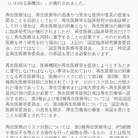
（いわゆる薬機法）」が施行されました。
再生医療法は、再生医療等の迅速かつ安全な提供や普及の促進を
図ることを目的としており、再生医療等を臨床研究や自由診療と
して行う場合は、再生医療法の対象となり、再生医療法の施行後
に臨床研究法が施行されましたが、再生医療は臨床研究法だけで
なく再生医療法も同時に遵守することが必要です。そのため再生
医療を伴う研究を行う場合には、上記の「認定臨床研究審査委員
会」だけではなく、「認定再生医療等委員会」、または「特定認
定再生医療等委員会」の承認も受ける必要があります。
再生医療法では、医療機関が再生医療等を提供しようとするとき
に遵守しなければならない事項を定めており、再生医療法の対象
となる再生医療等は、医療のリスクに応じて第1種、第2種、第3
種再生医療等技術に分類されています。どのリスク区分に分類さ
れた場合であっても、厚生労働省または地方厚生局へ再生医療等
提供計画の提出が必要で、再生医療等提供計画は厚生労働省へ提
出する前に、第1種および第2種再生医療等については「特定認定
再生医療等委員会」の、第3種再生医療等については「認定再生
医療等委員会」の意見を聞き、厚生労働省の審査・承認を受ける
ことが必要とされています。
再生医療のリスク分類については、第1種再生医療等は、iPS細胞
や遺伝子を導入する操作を行った細胞を用いるもの、または投与
を受ける者以外の人の細胞を用いるもの等が該当し、第2種再生