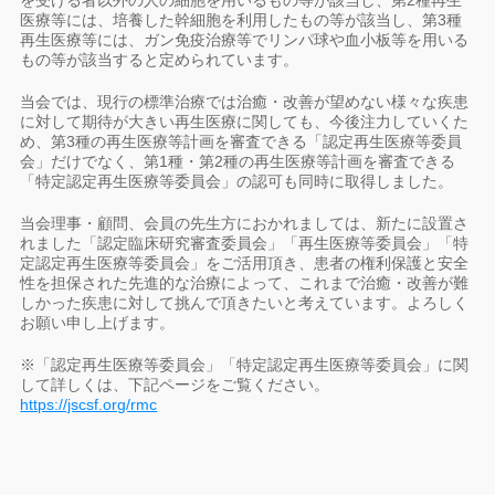
医療等には、培養した幹細胞を利用したもの等が該当し、第3種
再生医療等には、ガン免疫治療等でリンパ球や血小板等を用いる
もの等が該当すると定められています。
当会では、現行の標準治療では治癒・改善が望めない様々な疾患
に対して期待が大きい再生医療に関しても、今後注力していくた
め、第3種の再生医療等計画を審査できる「認定再生医療等委員
会」だけでなく、第1種・第2種の再生医療等計画を審査できる
「特定認定再生医療等委員会」の認可も同時に取得しました。
当会理事・顧問、会員の先生方におかれましては、新たに設置さ
れました「認定臨床研究審査委員会」「再生医療等委員会」「特
定認定再生医療等委員会」をご活用頂き、患者の権利保護と安全
性を担保された先進的な治療によって、これまで治癒・改善が難
しかった疾患に対して挑んで頂きたいと考えています。よろしく
お願い申し上げます。
※「認定再生医療等委員会」「特定認定再生医療等委員会」に関
して詳しくは、下記ページをご覧ください。
https://jscsf.org/rmc