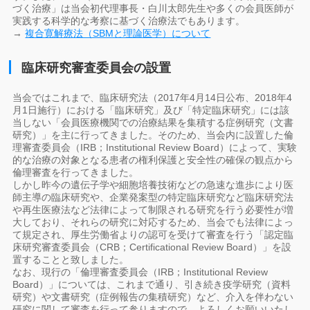
づく治療」は当会初代理事長・白川太郎先生や多くの会員医師が
実践する科学的な考察に基づく治療法でもあります。
→
複合寛解療法（SBMと理論医学）について
臨床研究審査委員会の設置
当会ではこれまで、臨床研究法（2017年4月14日公布、2018年4
月1日施行）における「臨床研究」及び「特定臨床研究」には該
当しない「会員医療機関での治療結果を集積する症例研究（文書
研究）」を主に行ってきました。そのため、当会内に設置した倫
理審査委員会（IRB；Institutional Review Board）によって、実験
的な治療の対象となる患者の権利保護と安全性の確保の観点から
倫理審査を行ってきました。
しかし昨今の遺伝子学や細胞培養技術などの急速な進歩により医
師主導の臨床研究や、企業発案型の特定臨床研究など臨床研究法
や再生医療法など法律によって制限される研究を行う必要性が増
大しており、それらの研究に対応するため、当会でも法律によっ
て規定され、厚生労働省よりの認可を受けて審査を行う「認定臨
床研究審査委員会（CRB；Certificational Review Board）」を設
置することと致しました。
なお、現行の「倫理審査委員会（IRB；Institutional Review
Board）」については、これまで通り、引き続き疫学研究（資料
研究）や文書研究（症例報告の集積研究）など、介入を伴わない
研究に関して審査を行って参りますので、よろしくお願いいたし