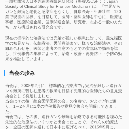
一般社団法人日本先進医療臨床研究会（略称JSCSF：：Japan
Society of Clinical Study for Frontier-Medicine）は、「世界から
ガンと難病と老化と感染症をなくし、健康長寿・生涯壮年！120
歳で現役の世界」を目指して、医師・歯科医師を中心に、医療従
事者、医療関連企業、健康関連企業、研究者、志ある一般の方た
ち、から構成される研究会です。
現在の標準的な治療法では完治が難しい疾患に対して、最先端医
学の知見から、伝統療法、民間療法まで、様々な治療法や、その
組み合わせを、医師と患者の同意のもとでの実臨床で効果を試
し、症例報告の集積によって、治癒・改善・再発防止・予防の効
果を検証しています。
当会の歩み
当会は、2008年2月に、標準的な治療法では完治が難しい進行ガ
ンや難病に苦しむ患者の救済を目指す先進的な医師たちの意見交
換会として発足しました。
当会はその後「統合医学医師の会」の名称で、およそ7年に渡
り、1～2ヶ月に1度の症例報告や意見交換会を開催してきまし
た。
当会では、その後、進行ガンや難病を治癒できる可能性を秘めた
先進的な治療法のいくつかと出会ったことで、それらの治療法
を、全国の医師を通して日本中に広げるべく、2015年5月に、