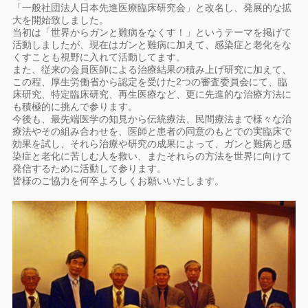
「一般社団法人日本先進医療臨床研究会」と改名し、発展的な拡
大を開始致しました。
当初は「世界からガンと難病をなくす！」というテーマを掲げて
活動しましたが、現在はガンと難病に加えて、感染症と老化をな
くすことも視野に入れて活動してます。
また、従来の会員医師による治療結果の積み上げ研究に加えて、
この程、厚生労働省から認定を受けた2つの審査委員会にて、臨
床研究、特定臨床研究、再生医療など、更に先進的な治療方法に
も積極的に挑んで参ります。
今後も、最先端医学の知見から伝統療法、民間療法まで様々な治
療法やその組み合わせを、医師と患者の同意のもとでの実臨床で
効果を試し、それら治療や研究の成果によって、ガンと難病と感
染症と老化に苦しむ人を救い、またそれらの方法を世界に向けて
発信するために活動して参ります。
皆様のご協力を何卒よろしくお願いいたします。