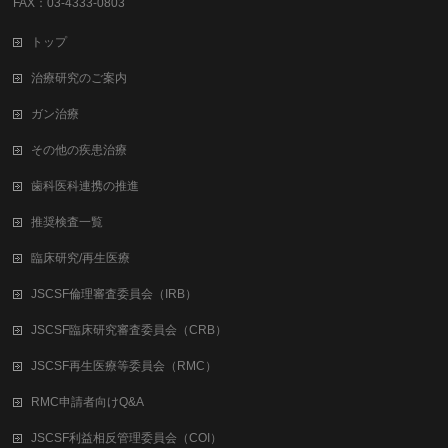
FAX：03-4333-0803
トップ
治療研究のご案内
ガン治療
その他の疾患治療
歯科医科連携の推進
推奨検査一覧
臨床研究/再生医療
JSCSF倫理審査委員会（IRB）
JSCSF臨床研究審査委員会（CRB）
JSCSF再生医療等委員会（RMC）
RMC申請者向けQ&A
JSCSF利益相反管理委員会（COI）