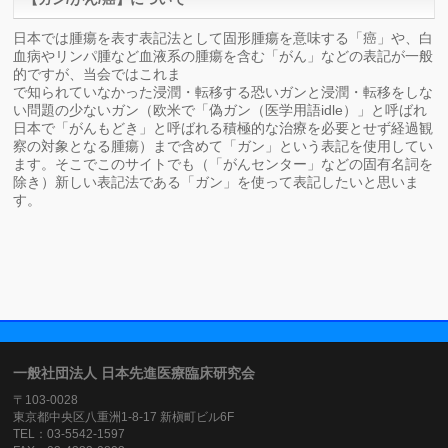
日本では腫瘍を表す表記法として固形腫瘍を意味する「癌」や、白
血病やリンパ腫など血液系の腫瘍を含む「がん」などの表記が一般
的ですが、当会ではこれま
で知られていなかった浸潤・転移する恐いガンと浸潤・転移をしな
い問題の少ないガン（欧米で「偽ガン（医学用語idle）」と呼ばれ
日本で「がんもどき」と呼ばれる積極的な治療を必要とせず経過観
察の対象となる腫瘍）まで含めて「ガン」という表記を使用してい
ます。そこでこのサイトでも（「がんセンター」などの固有名詞を
除き）新しい表記法である「ガン」を使って表記したいと思いま
す。
一般社団法人 日本先進医療臨床研究会
〒103-0028
東京都中央区八重洲1-8-17 新槇町ビル6F
TEL：03-5542-1597