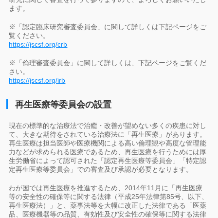
ます。
※「認定臨床研究審査委員会」に関して詳しくは下記ページをご
覧ください。
https://jscsf.org/crb
※「倫理審査委員会」に関して詳しくは、下記ページをご覧くだ
さい。
https://jscsf.org/irb
再生医療等委員会の設置
現在の標準的な治療法で治癒・改善が望めない多くの疾患に対し
て、大きな期待をされている治療法に「再生医療」があります。
再生医療は担当医師や医療機関による高い倫理観や高度な管理能
力などが求められる医療であるため、再生医療を行うためには厚
生労働省によって認可された「認定再生医療等委員会」「特定認
定再生医療等委員会」での審査及び承認が必要となります。
わが国では再生医療を推進するため、2014年11月に「再生医療
等の安全性の確保等に関する法律（平成25年法律第85号、以下、
再生医療法）」と、薬事法等を大幅に改正した法律である「医薬
品、医療機器等の品質、有効性及び安全性の確保等に関する法律