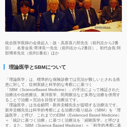
統合医学医師の会発起人：故・高原喜八郎先生（前列左から2番
目）、名誉会長:帯津良一先生（前列右から2番目）、初代会長:阿
部博幸先生（前列1番右）ほか
理論医学とSBMについて
「理論医学」は、標準的な保険診療では完治が難しいとされる疾
患に対して、症例実績と科学的な考察にに基づく
「SBM（ScienceBased Medicine）」の手法によって検証された
治療法や自然療法、東洋医学、民間療法など多用な治療を併用す
ることで治癒＝完治を目指す治療法です。
「理論医学」は当会顧問・新井圭輔先生が提唱する治療法です。
新井圭輔先生は科学的考察による治療の取り組み（SBM）を「理
論医学」と呼び、これまでのEBM（Evidenced Based Medicine）
＝「統計に基づく治療」に基づく治療法を「経験医学」と呼びま
す。また、SBM（Science Based Medicine）＝「科学的考察に基